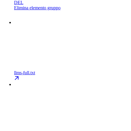
DEL
Elimina elemento gruppo
llms-full.txt