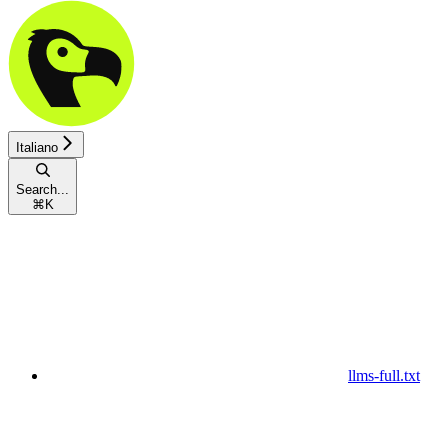
Italiano
Search...
⌘
K
llms-full.txt