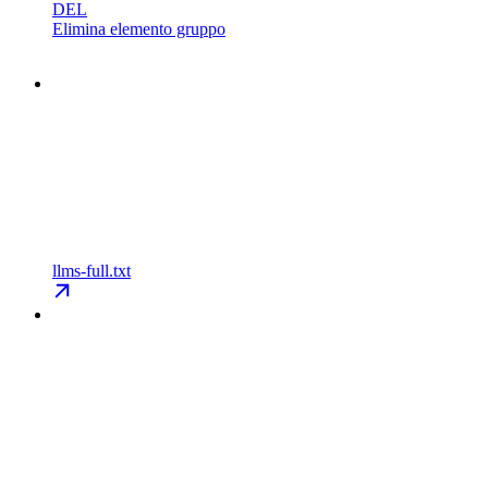
DEL
Elimina elemento gruppo
llms-full.txt