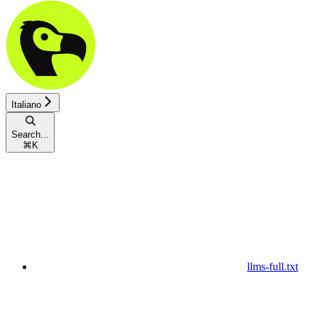
Italiano
Search...
⌘
K
llms-full.txt