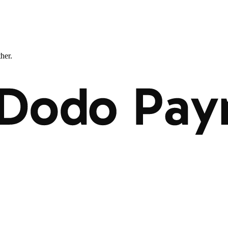
ther.