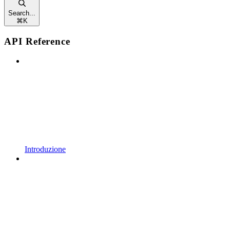
Search...
⌘
K
API Reference
Introduzione