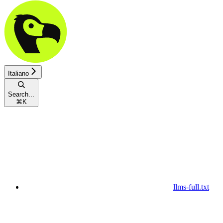
Italiano
Search...
⌘
K
llms-full.txt