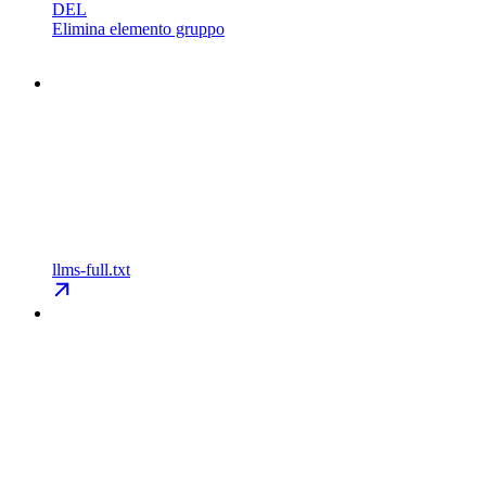
DEL
Elimina elemento gruppo
llms-full.txt