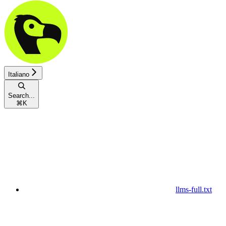
Italiano
Search...
⌘
K
llms-full.txt