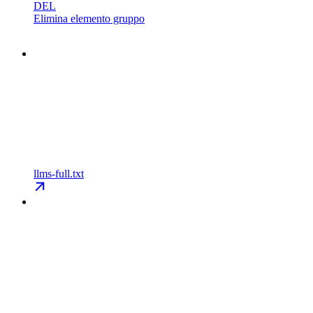
DEL
Elimina elemento gruppo
llms-full.txt