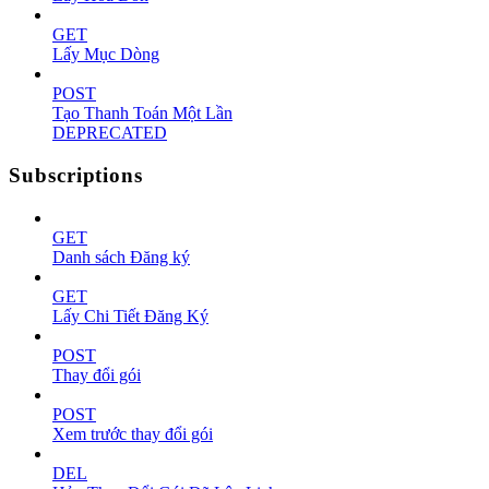
GET
Lấy Mục Dòng
POST
Tạo Thanh Toán Một Lần
DEPRECATED
Subscriptions
GET
Danh sách Đăng ký
GET
Lấy Chi Tiết Đăng Ký
POST
Thay đổi gói
POST
Xem trước thay đổi gói
DEL