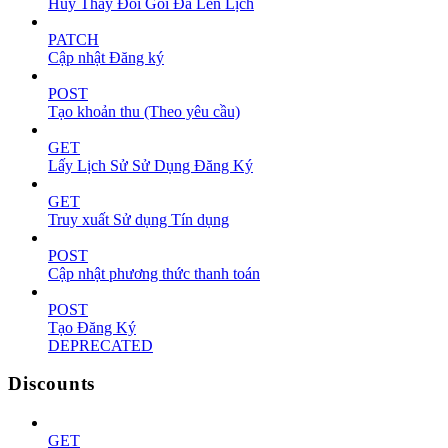
Hủy Thay Đổi Gói Đã Lên Lịch
PATCH
Cập nhật Đăng ký
POST
Tạo khoản thu (Theo yêu cầu)
GET
Lấy Lịch Sử Sử Dụng Đăng Ký
GET
Truy xuất Sử dụng Tín dụng
POST
Cập nhật phương thức thanh toán
POST
Tạo Đăng Ký
DEPRECATED
Discounts
GET