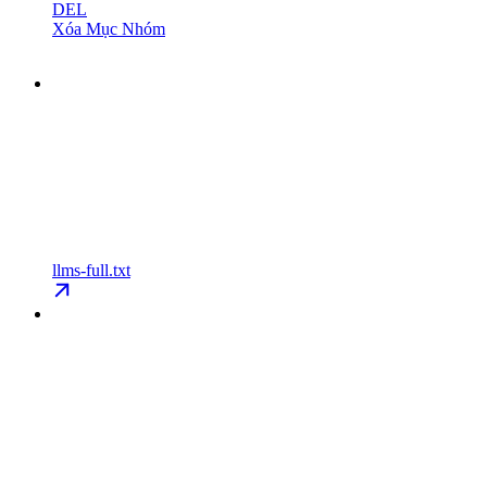
DEL
Xóa Mục Nhóm
llms-full.txt