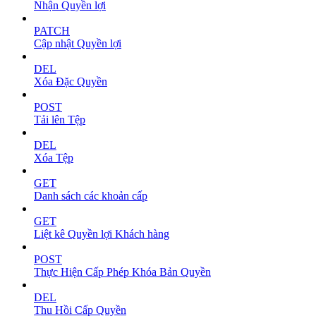
Nhận Quyền lợi
PATCH
Cập nhật Quyền lợi
DEL
Xóa Đặc Quyền
POST
Tải lên Tệp
DEL
Xóa Tệp
GET
Danh sách các khoản cấp
GET
Liệt kê Quyền lợi Khách hàng
POST
Thực Hiện Cấp Phép Khóa Bản Quyền
DEL
Thu Hồi Cấp Quyền