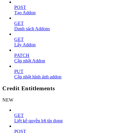
POST
Tạo Addon
GET
Danh sách Addons
GET
Lấy Addon
PATCH
Cập nhật Addon
PUT
Cập nhật hình ảnh addon
Credit Entitlements
NEW
GET
Liệt kê quyền lợi tín dụng
POST