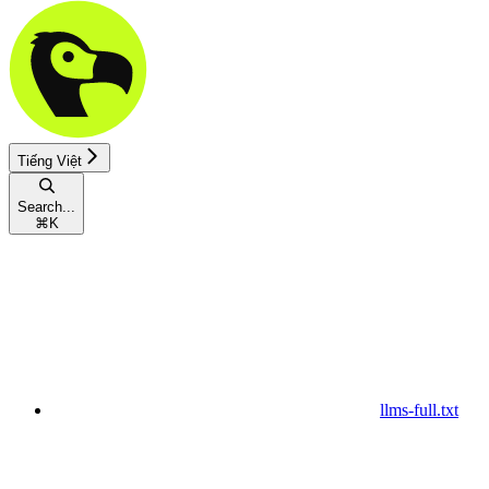
Tiếng Việt
Search...
⌘
K
llms-full.txt