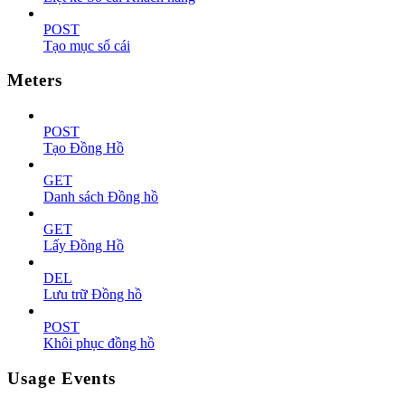
POST
Tạo mục sổ cái
Meters
POST
Tạo Đồng Hồ
GET
Danh sách Đồng hồ
GET
Lấy Đồng Hồ
DEL
Lưu trữ Đồng hồ
POST
Khôi phục đồng hồ
Usage Events