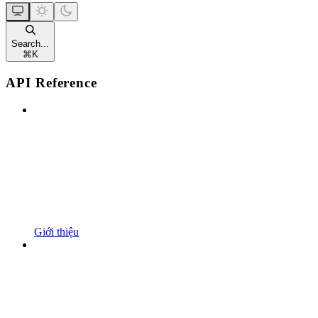
Search...
⌘
K
API Reference
Giới thiệu