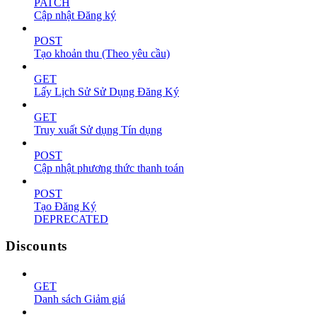
PATCH
Cập nhật Đăng ký
POST
Tạo khoản thu (Theo yêu cầu)
GET
Lấy Lịch Sử Sử Dụng Đăng Ký
GET
Truy xuất Sử dụng Tín dụng
POST
Cập nhật phương thức thanh toán
POST
Tạo Đăng Ký
DEPRECATED
Discounts
GET
Danh sách Giảm giá