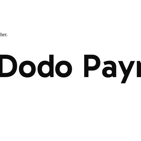
ther.