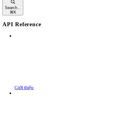
Search...
⌘
K
API Reference
Giới thiệu