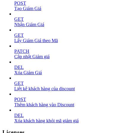
POST
Tạo Giảm Giá
GET
Nhận Giảm Giá
GET
Lấy Giảm Giá theo Mã
PATCH
Cập nhật Giảm giá
DEL
Xóa Giảm Giá
GET
Liệt kê khách hàng của discount
POST
Thêm khách hàng vào Discount
DEL
Xóa khách hàng khỏi mã giảm giá
Licenses