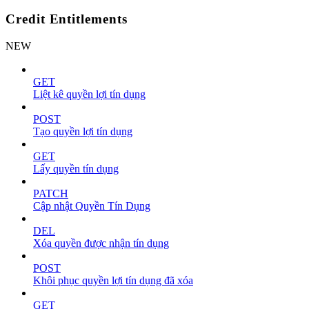
Credit Entitlements
NEW
GET
Liệt kê quyền lợi tín dụng
POST
Tạo quyền lợi tín dụng
GET
Lấy quyền tín dụng
PATCH
Cập nhật Quyền Tín Dụng
DEL
Xóa quyền được nhận tín dụng
POST
Khôi phục quyền lợi tín dụng đã xóa
GET