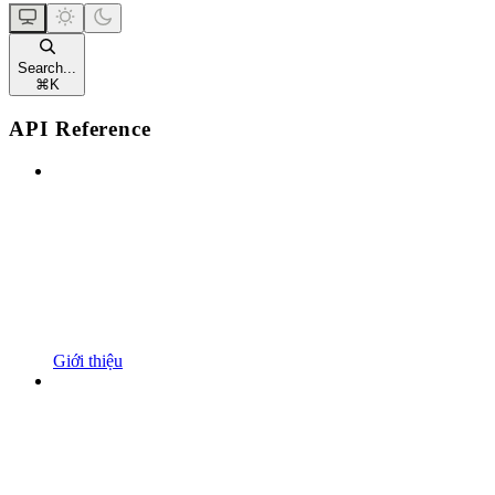
Search...
⌘
K
API Reference
Giới thiệu