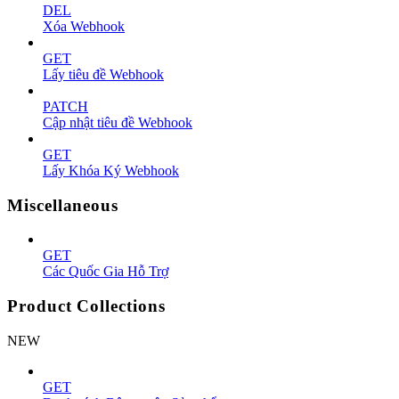
DEL
Xóa Webhook
GET
Lấy tiêu đề Webhook
PATCH
Cập nhật tiêu đề Webhook
GET
Lấy Khóa Ký Webhook
Miscellaneous
GET
Các Quốc Gia Hỗ Trợ
Product Collections
NEW
GET