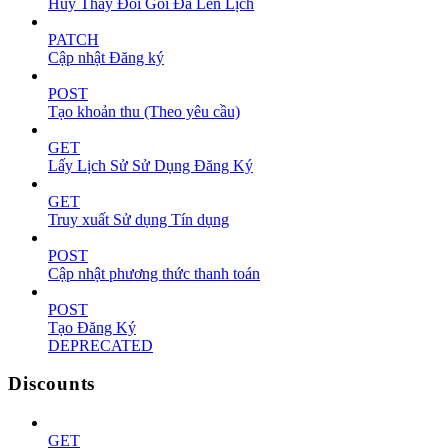
Hủy Thay Đổi Gói Đã Lên Lịch
PATCH
Cập nhật Đăng ký
POST
Tạo khoản thu (Theo yêu cầu)
GET
Lấy Lịch Sử Sử Dụng Đăng Ký
GET
Truy xuất Sử dụng Tín dụng
POST
Cập nhật phương thức thanh toán
POST
Tạo Đăng Ký
DEPRECATED
Discounts
GET