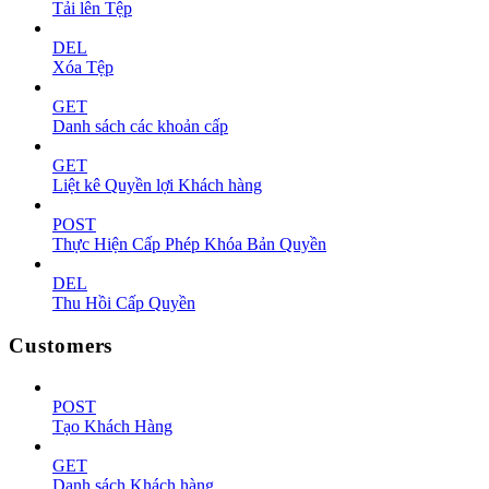
Tải lên Tệp
DEL
Xóa Tệp
GET
Danh sách các khoản cấp
GET
Liệt kê Quyền lợi Khách hàng
POST
Thực Hiện Cấp Phép Khóa Bản Quyền
DEL
Thu Hồi Cấp Quyền
Customers
POST
Tạo Khách Hàng
GET
Danh sách Khách hàng