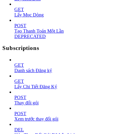
GET
Lấy Mục Dòng
POST
Tạo Thanh Toán Một Lần
DEPRECATED
Subscriptions
GET
Danh sách Đăng ký
GET
Lấy Chi Tiết Đăng Ký
POST
Thay đổi gói
POST
Xem trước thay đổi gói
DEL