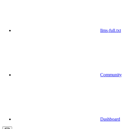
llms-full.txt
Community
Dashboard