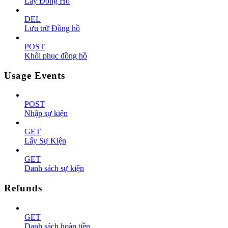
Lấy Đồng Hồ
DEL
Lưu trữ Đồng hồ
POST
Khôi phục đồng hồ
Usage Events
POST
Nhập sự kiện
GET
Lấy Sự Kiện
GET
Danh sách sự kiện
Refunds
GET
Danh sách hoàn tiền