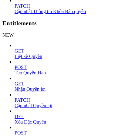
PATCH
Cập nhật Thông tin Khóa Bản quyền
Entitlements
NEW
GET
Liệt kê Quyền
POST
Tạo Quyền Hạn
GET
Nhận Quyền lợi
PATCH
Cập nhật Quyền lợi
DEL
Xóa Đặc Quyền
POST