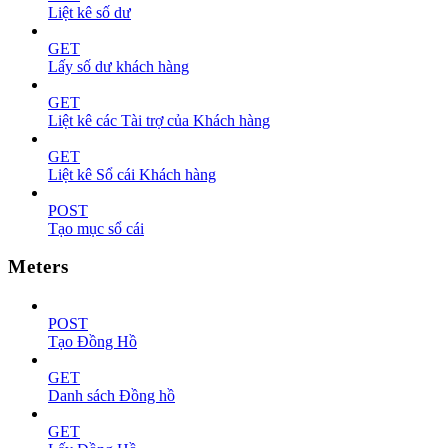
Liệt kê số dư
GET
Lấy số dư khách hàng
GET
Liệt kê các Tài trợ của Khách hàng
GET
Liệt kê Sổ cái Khách hàng
POST
Tạo mục sổ cái
Meters
POST
Tạo Đồng Hồ
GET
Danh sách Đồng hồ
GET