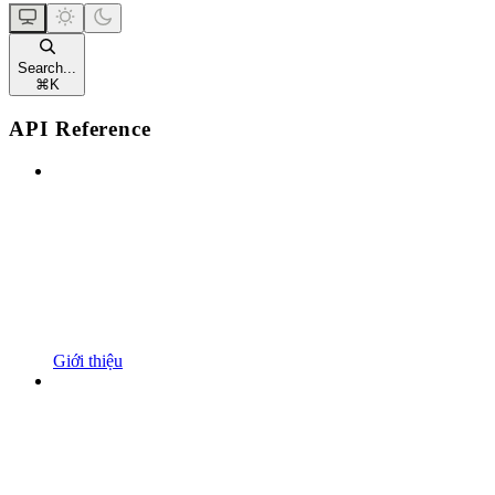
Search...
⌘
K
API Reference
Giới thiệu