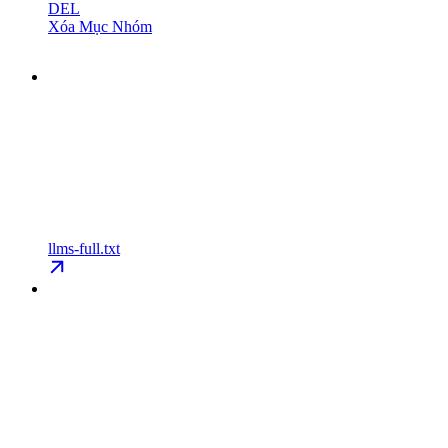
DEL
Xóa Mục Nhóm
llms-full.txt