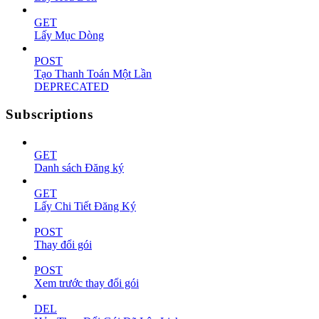
GET
Lấy Mục Dòng
POST
Tạo Thanh Toán Một Lần
DEPRECATED
Subscriptions
GET
Danh sách Đăng ký
GET
Lấy Chi Tiết Đăng Ký
POST
Thay đổi gói
POST
Xem trước thay đổi gói
DEL