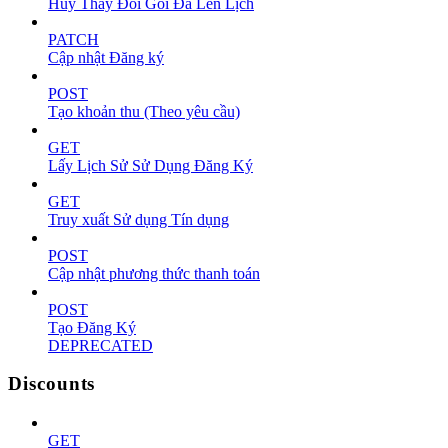
Hủy Thay Đổi Gói Đã Lên Lịch
PATCH
Cập nhật Đăng ký
POST
Tạo khoản thu (Theo yêu cầu)
GET
Lấy Lịch Sử Sử Dụng Đăng Ký
GET
Truy xuất Sử dụng Tín dụng
POST
Cập nhật phương thức thanh toán
POST
Tạo Đăng Ký
DEPRECATED
Discounts
GET