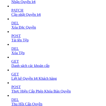
Nhận Quyền lợi
PATCH
Cập nhật Quyền lợi
DEL
Xóa Đặc Quyền
POST
Tải lên Tệp
DEL
Xóa Tệp
GET
Danh sách các khoản cấp
GET
Liệt kê Quyền lợi Khách hàng
POST
Thực Hiện Cấp Phép Khóa Bản Quyền
DEL
Thu Hồi Cấp Quyền