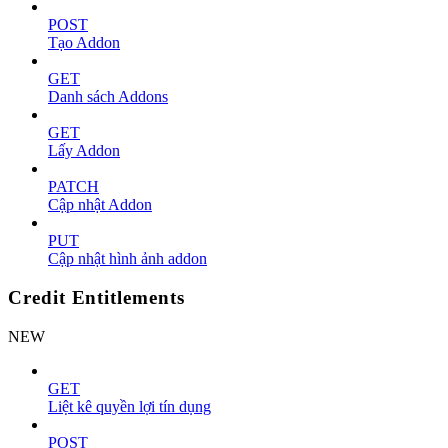
POST
Tạo Addon
GET
Danh sách Addons
GET
Lấy Addon
PATCH
Cập nhật Addon
PUT
Cập nhật hình ảnh addon
Credit Entitlements
NEW
GET
Liệt kê quyền lợi tín dụng
POST