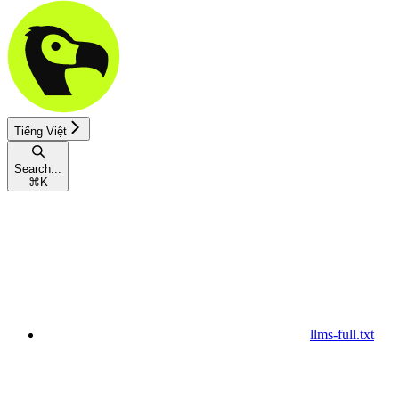
Tiếng Việt
Search...
⌘
K
llms-full.txt