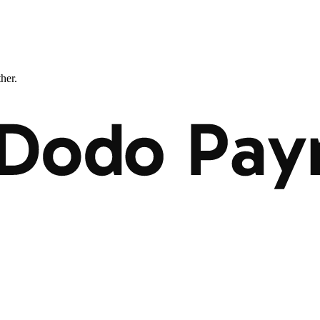
ther.