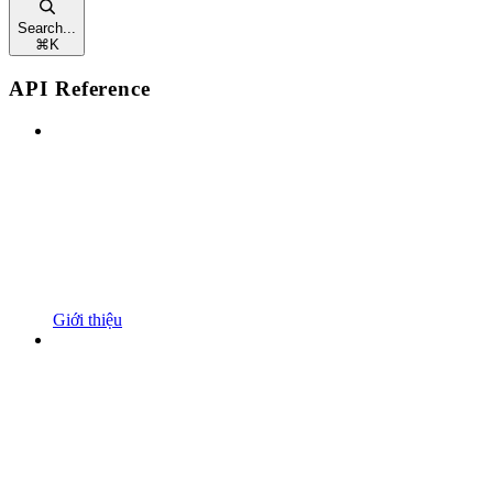
Search...
⌘
K
API Reference
Giới thiệu