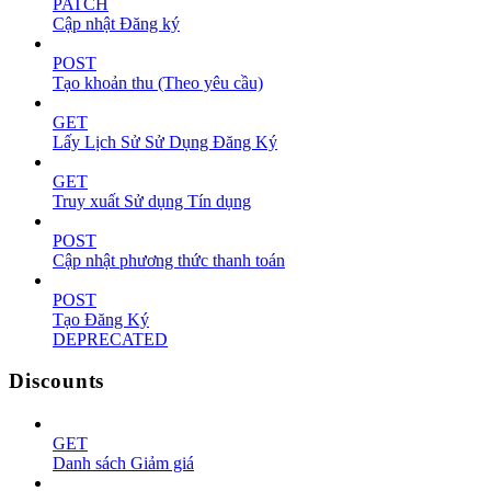
PATCH
Cập nhật Đăng ký
POST
Tạo khoản thu (Theo yêu cầu)
GET
Lấy Lịch Sử Sử Dụng Đăng Ký
GET
Truy xuất Sử dụng Tín dụng
POST
Cập nhật phương thức thanh toán
POST
Tạo Đăng Ký
DEPRECATED
Discounts
GET
Danh sách Giảm giá