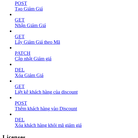
POST
Tạo Giảm Giá
GET
Nhận Giảm Giá
GET
Lấy Giảm Giá theo Mã
PATCH
Cập nhật Giảm giá
DEL
Xóa Giảm Giá
GET
Liệt kê khách hàng của discount
POST
Thêm khách hàng vào Discount
DEL
Xóa khách hàng khỏi mã giảm giá
Licenses