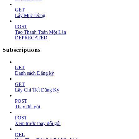
GET
Lấy Mục Dòng
POST
Tạo Thanh Toán Một Lần
DEPRECATED
Subscriptions
GET
Danh sách Đăng ký
GET
Lấy Chi Tiết Đăng Ký
POST
Thay đổi gói
POST
Xem trước thay đổi gói
DEL