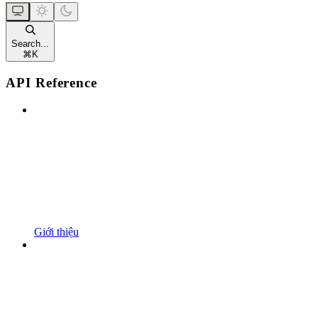
Search...
⌘
K
API Reference
Giới thiệu