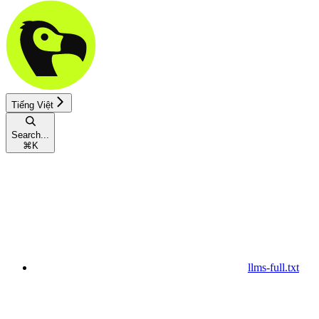
Tiếng Việt
Search...
⌘
K
llms-full.txt