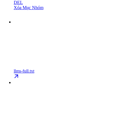
DEL
Xóa Mục Nhóm
llms-full.txt