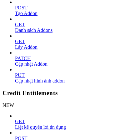
POST
Tạo Addon
GET
Danh sách Addons
GET
Lấy Addon
PATCH
Cập nhật Addon
PUT
Cập nhật hình ảnh addon
Credit Entitlements
NEW
GET
Liệt kê quyền lợi tín dụng
POST