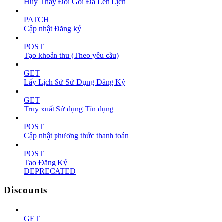
Hủy Thay Đổi Gói Đã Lên Lịch
PATCH
Cập nhật Đăng ký
POST
Tạo khoản thu (Theo yêu cầu)
GET
Lấy Lịch Sử Sử Dụng Đăng Ký
GET
Truy xuất Sử dụng Tín dụng
POST
Cập nhật phương thức thanh toán
POST
Tạo Đăng Ký
DEPRECATED
Discounts
GET