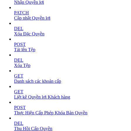
Nhận Quyền lợi
PATCH
Cập nhật Quyền lợi
DEL
Xóa Đặc Quyền
POST
Tải lên Tệp
DEL
Xóa Tệp
GET
Danh sách các khoản cấp
GET
Liệt kê Quyền lợi Khách hàng
POST
Thực Hiện Cấp Phép Khóa Bản Quyền
DEL
Thu Hồi Cấp Quyền