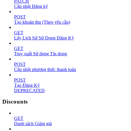
PATCH
Cập nhật Đăng ký
POST
Tạo khoản thu (Theo yêu cầu)
GET
Lấy Lịch Sử Sử Dụng Đăng Ký
GET
Truy xuất Sử dụng Tín dụng
POST
Cập nhật phương thức thanh toán
POST
Tạo Đăng Ký
DEPRECATED
Discounts
GET
Danh sách Giảm giá