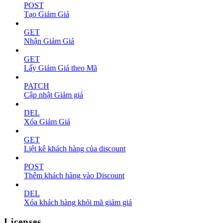
POST
Tạo Giảm Giá
GET
Nhận Giảm Giá
GET
Lấy Giảm Giá theo Mã
PATCH
Cập nhật Giảm giá
DEL
Xóa Giảm Giá
GET
Liệt kê khách hàng của discount
POST
Thêm khách hàng vào Discount
DEL
Xóa khách hàng khỏi mã giảm giá
Licenses