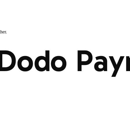
ther.