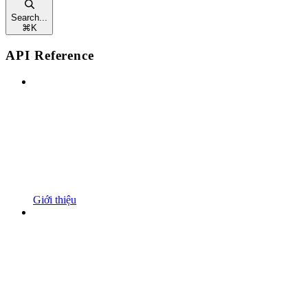
Search...
⌘
K
API Reference
Giới thiệu