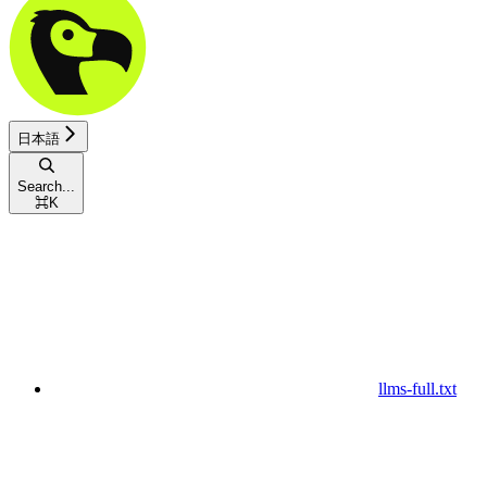
日本語
Search...
⌘
K
llms-full.txt