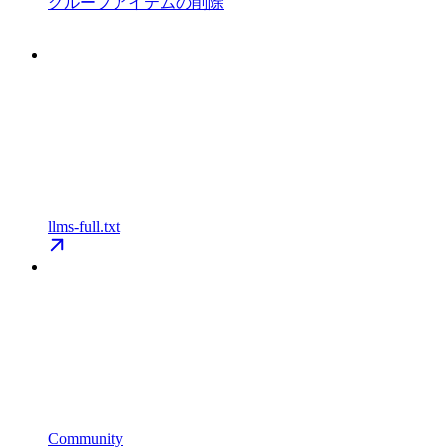
グループアイテムの削除
llms-full.txt
Community