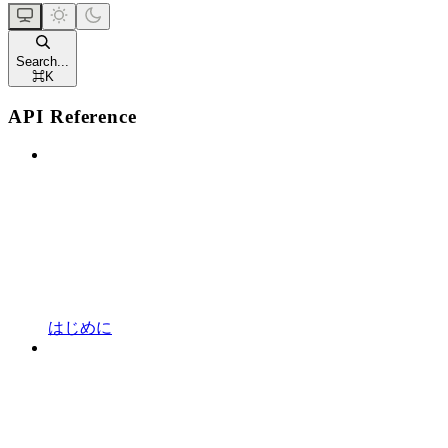
Search...
⌘
K
API Reference
はじめに