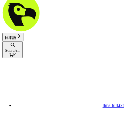
日本語
Search...
⌘
K
llms-full.txt