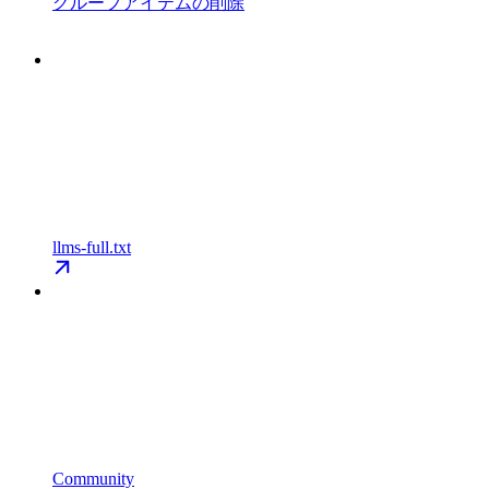
グループアイテムの削除
llms-full.txt
Community