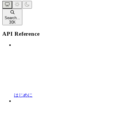
Search...
⌘
K
API Reference
はじめに