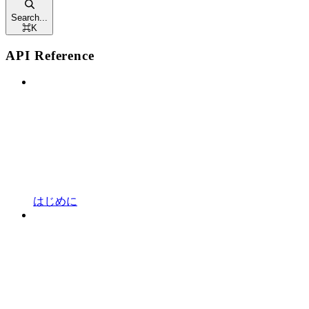
Search...
⌘
K
API Reference
はじめに