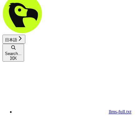
日本語
Search...
⌘
K
llms-full.txt