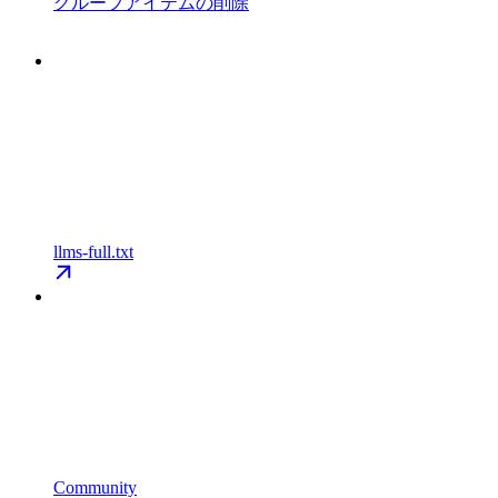
グループアイテムの削除
llms-full.txt
Community