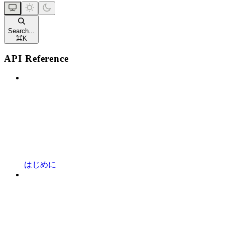
Search...
⌘
K
API Reference
はじめに