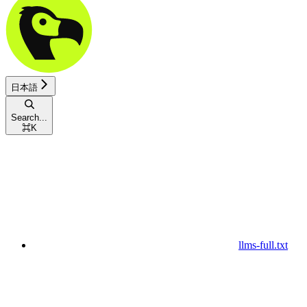
日本語
Search...
⌘
K
llms-full.txt