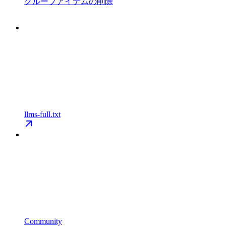
グループアイテムの削除
llms-full.txt
Community