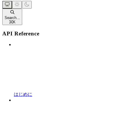
Search...
⌘
K
API Reference
はじめに