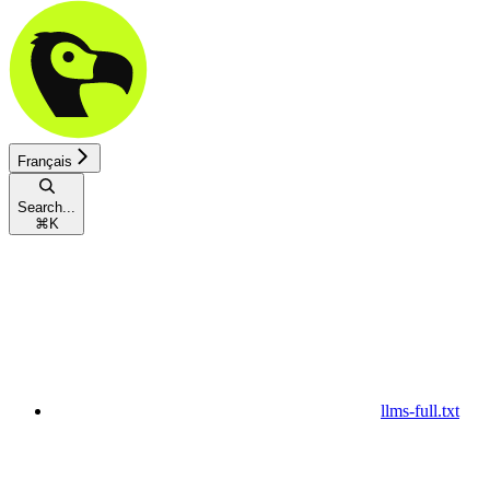
Français
Search...
⌘
K
llms-full.txt