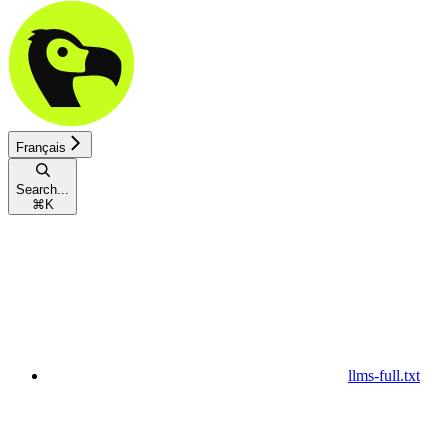
Français
Search...
⌘
K
llms-full.txt