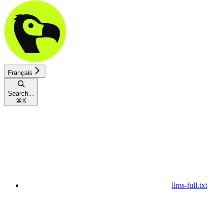
Français
Search...
⌘
K
llms-full.txt