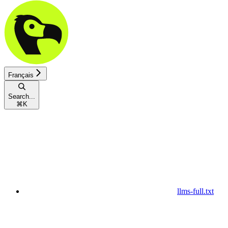
Français
Search...
⌘
K
llms-full.txt