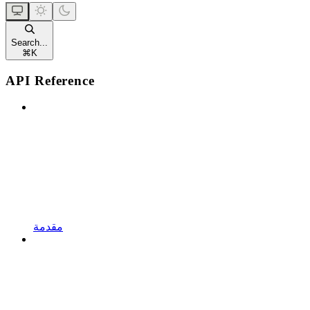
Search...
⌘
K
API Reference
مقدمة