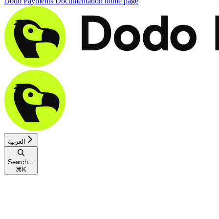
Dodo Payments Documentation
home page
العربية
Search...
⌘
K