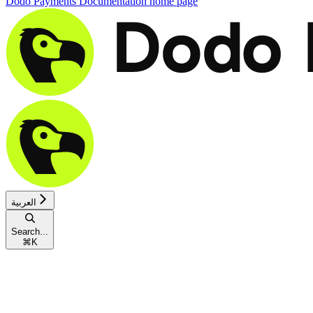
Dodo Payments Documentation
home page
العربية
Search...
⌘
K