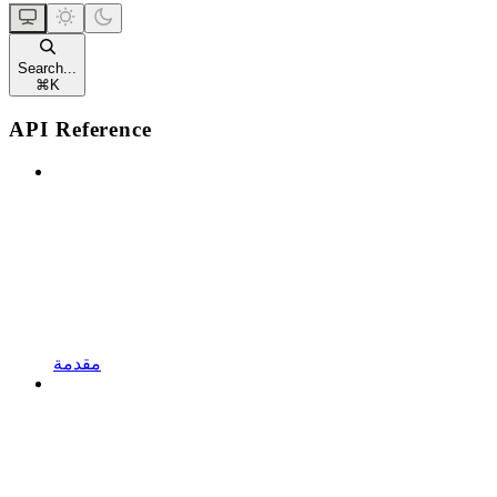
Search...
⌘
K
API Reference
مقدمة