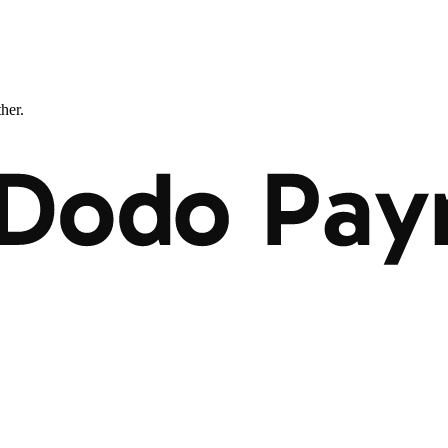
ther.