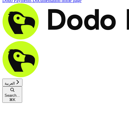
Dodo Payments Documentation
home page
العربية
Search...
⌘
K