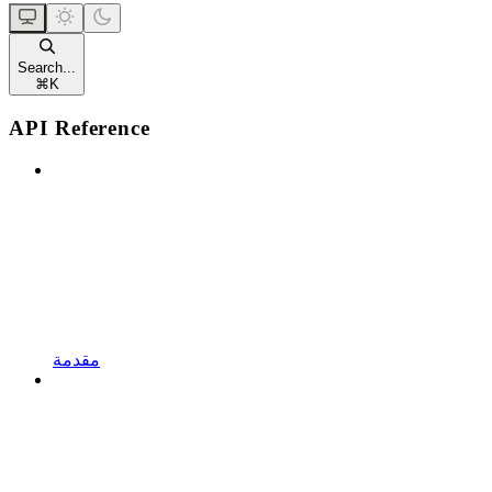
Search...
⌘
K
API Reference
مقدمة