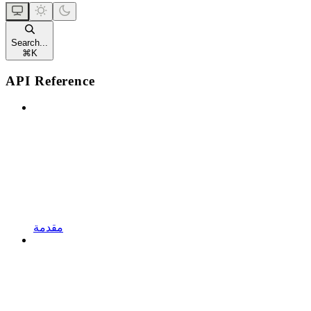
Search...
⌘
K
API Reference
مقدمة