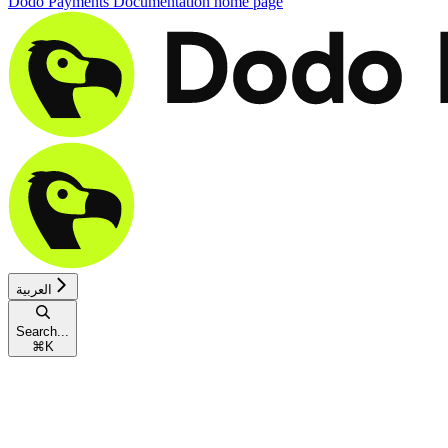
Dodo Payments Documentation
home page
العربية
Search...
⌘
K