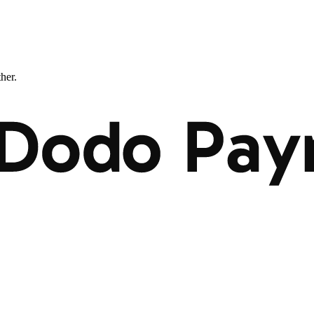
ther.