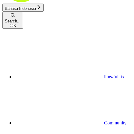
Bahasa Indonesia
Search...
⌘
K
llms-full.txt
Community