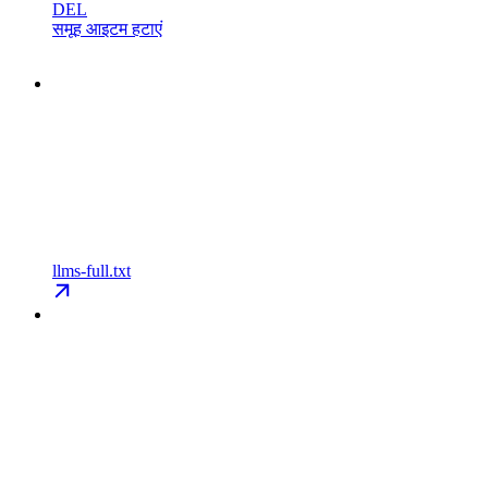
DEL
समूह आइटम हटाएं
llms-full.txt