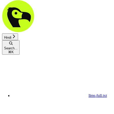
Hindi
Search...
⌘
K
llms-full.txt