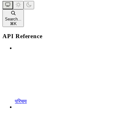
Search...
⌘
K
API Reference
परिचय