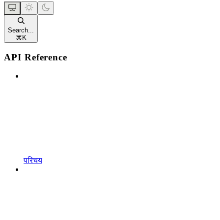
Search...
⌘
K
API Reference
परिचय