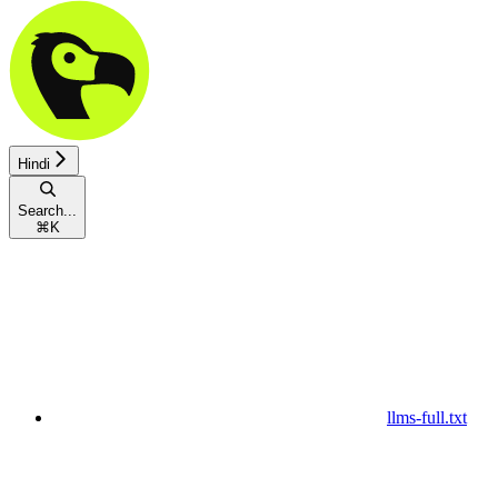
Hindi
Search...
⌘
K
llms-full.txt