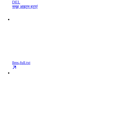
DEL
समूह आइटम हटाएं
llms-full.txt