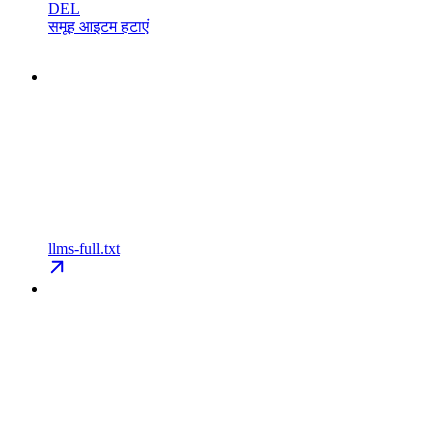
DEL
समूह आइटम हटाएं
llms-full.txt