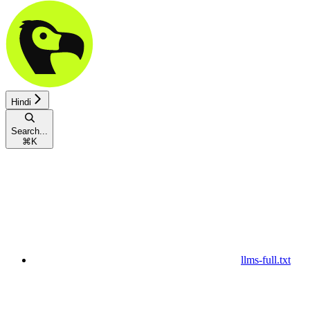
Hindi
Search...
⌘
K
llms-full.txt