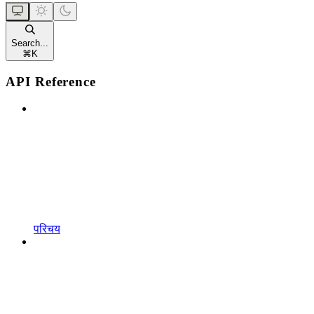
Search...
⌘
K
API Reference
परिचय