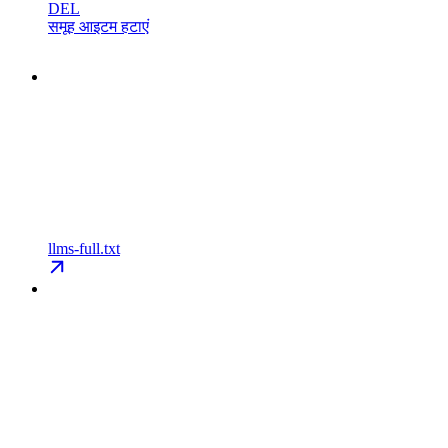
DEL
समूह आइटम हटाएं
llms-full.txt