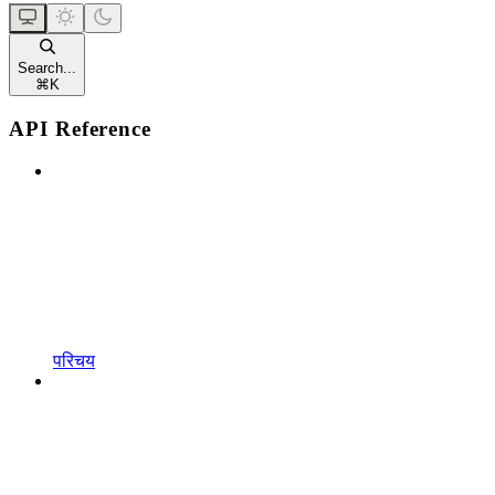
Search...
⌘
K
API Reference
परिचय