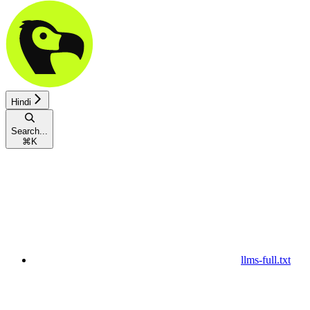
Hindi
Search...
⌘
K
llms-full.txt