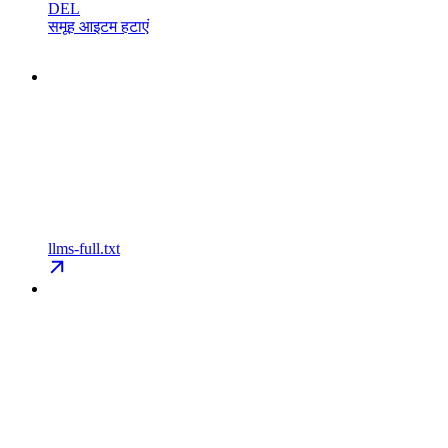
DEL
समूह आइटम हटाएं
llms-full.txt