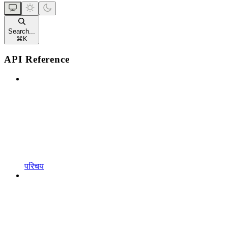
Search...
⌘
K
API Reference
परिचय