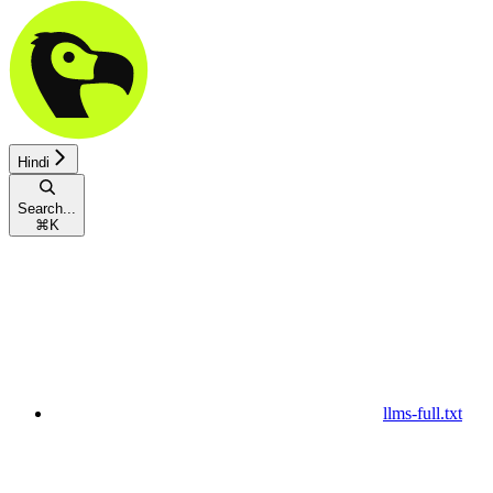
Hindi
Search...
⌘
K
llms-full.txt