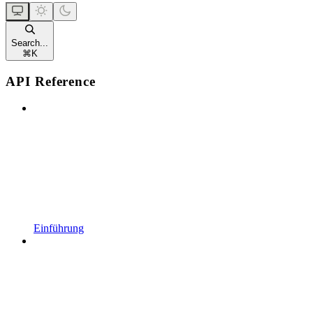
Search...
⌘
K
API Reference
Einführung