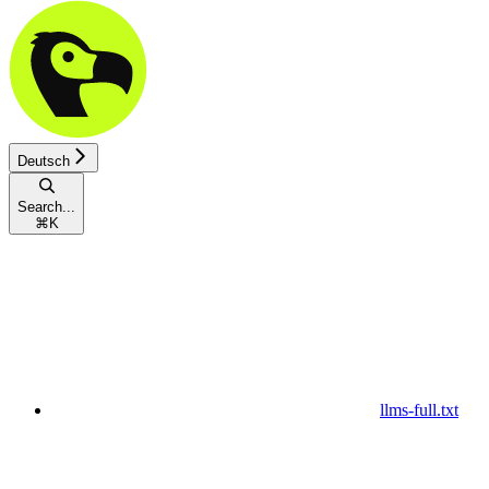
Deutsch
Search...
⌘
K
llms-full.txt