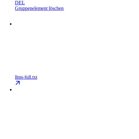
DEL
Gruppenelement löschen
llms-full.txt