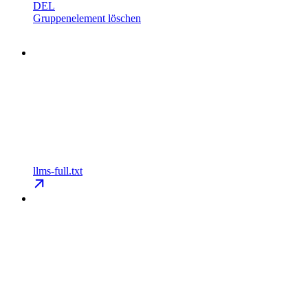
DEL
Gruppenelement löschen
llms-full.txt