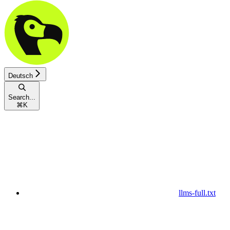
Deutsch
Search...
⌘
K
llms-full.txt