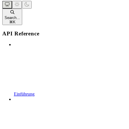
Search...
⌘
K
API Reference
Einführung