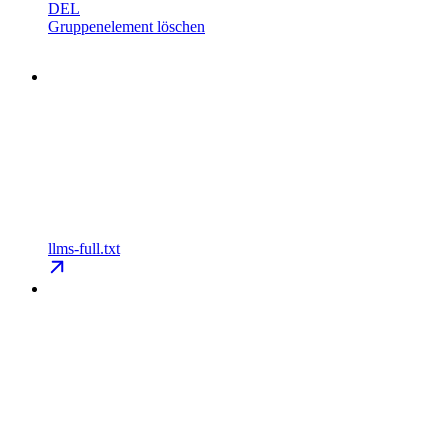
DEL
Gruppenelement löschen
llms-full.txt