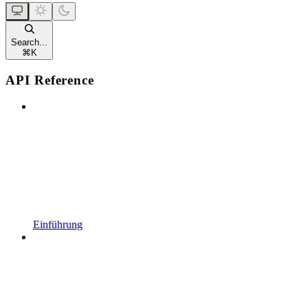
Search...
⌘
K
API Reference
Einführung