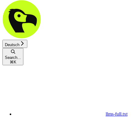
Deutsch
Search...
⌘
K
llms-full.txt