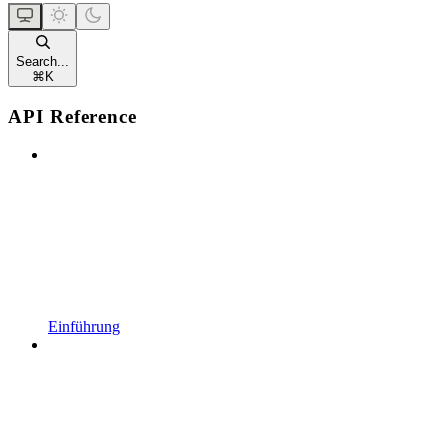
Search...
⌘
K
API Reference
Einführung