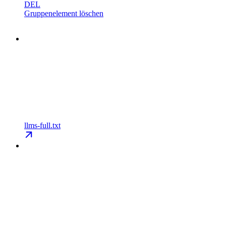
DEL
Gruppenelement löschen
llms-full.txt