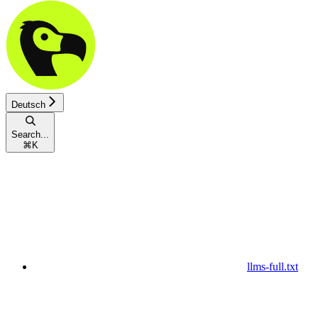
Deutsch
Search...
⌘
K
llms-full.txt