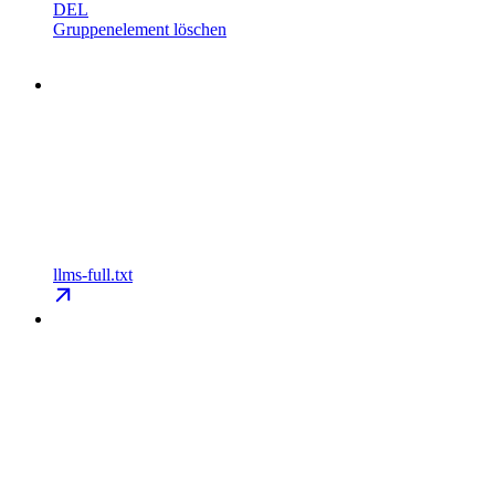
DEL
Gruppenelement löschen
llms-full.txt