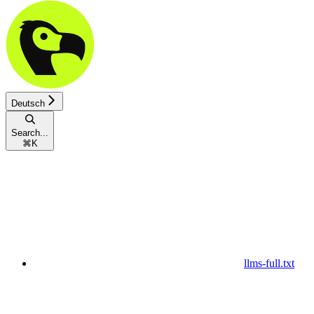
Deutsch
Search...
⌘
K
llms-full.txt