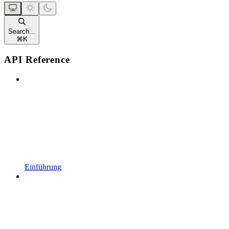
Search...
⌘
K
API Reference
Einführung