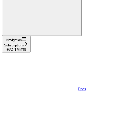
Navigation
Subscriptions
获取订阅详情
Docs