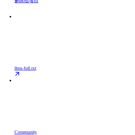
删除组项目
llms-full.txt
Community