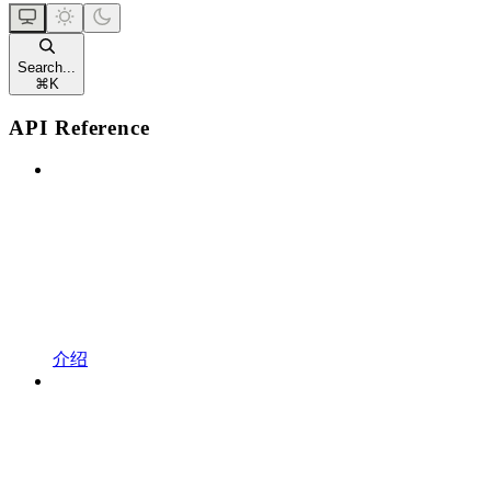
Search...
⌘
K
API Reference
介绍