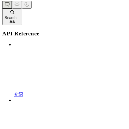
Search...
⌘
K
API Reference
介绍