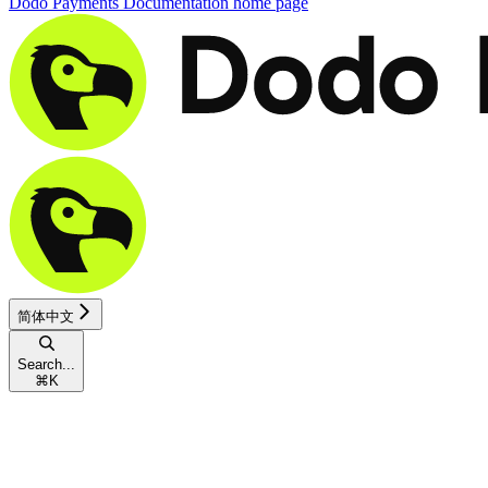
Dodo Payments Documentation
home page
简体中文
Search...
⌘
K