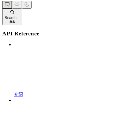
Search...
⌘
K
API Reference
介绍