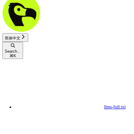
简体中文
Search...
⌘
K
llms-full.txt