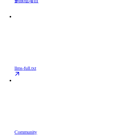
删除组项目
llms-full.txt
Community