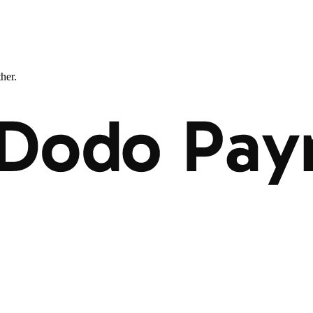
ther.