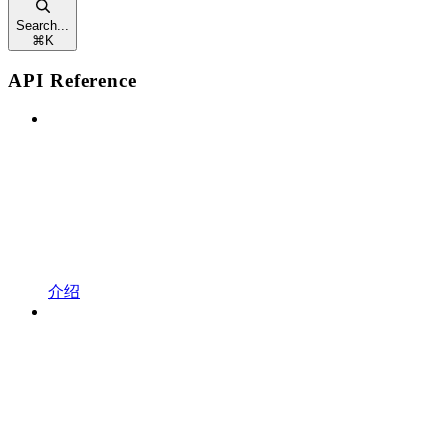
Search...
⌘
K
API Reference
介绍