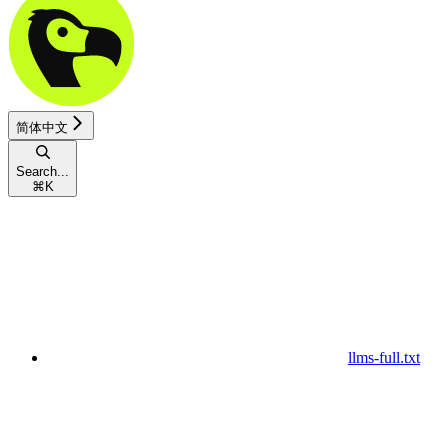
简体中文
Search...
⌘
K
llms-full.txt