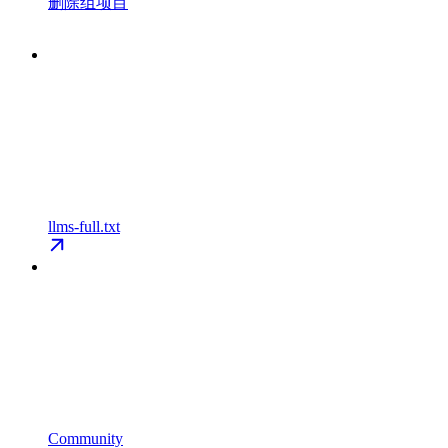
删除组项目
llms-full.txt
Community