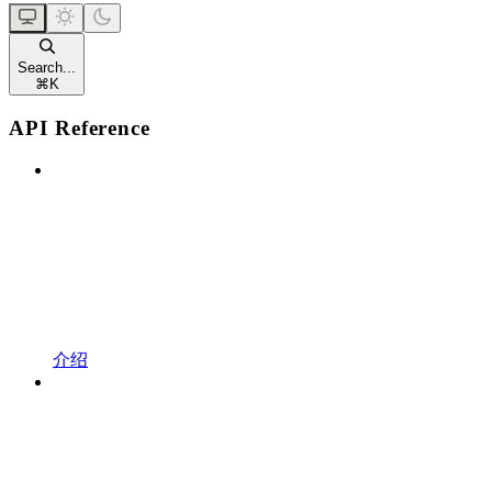
Search...
⌘
K
API Reference
介绍