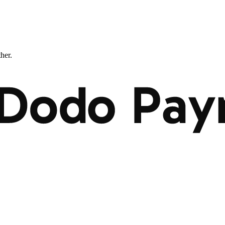
ther.