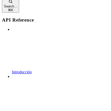
Search...
⌘
K
API Reference
Introducción