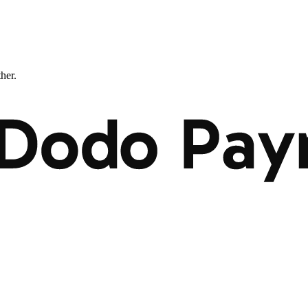
ther.