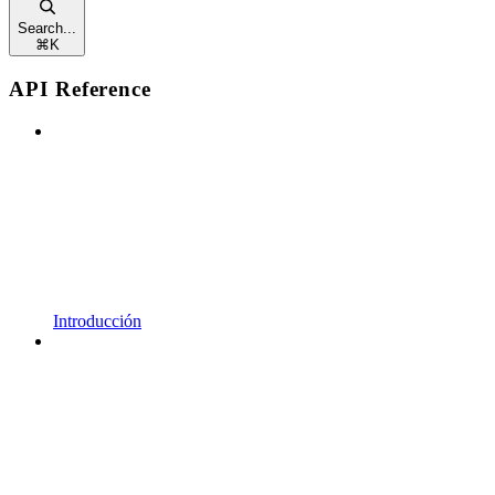
Search...
⌘
K
API Reference
Introducción