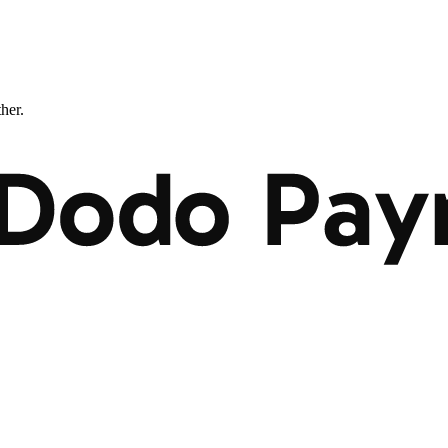
ther.