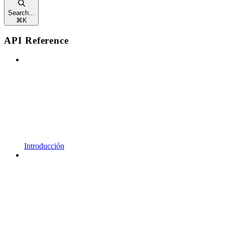
Search...
⌘
K
API Reference
Introducción