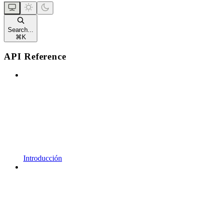
Search...
⌘
K
API Reference
Introducción