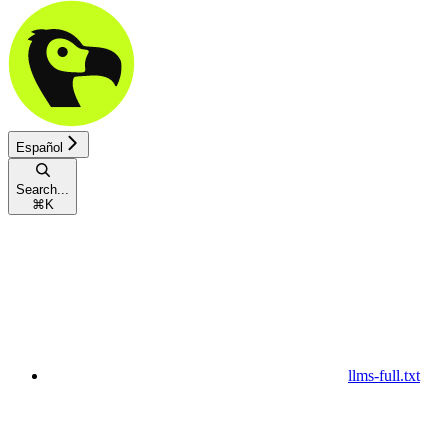
Español
Search...
⌘
K
llms-full.txt