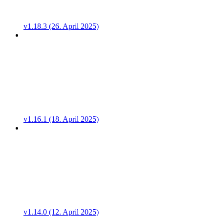
v1.18.3 (26. April 2025)
v1.16.1 (18. April 2025)
v1.14.0 (12. April 2025)