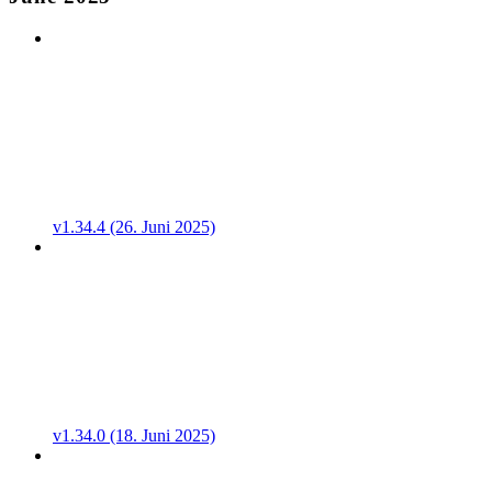
v1.34.4 (26. Juni 2025)
v1.34.0 (18. Juni 2025)