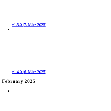
v1.5.0 (7. März 2025)
v1.4.0 (6. März 2025)
February 2025