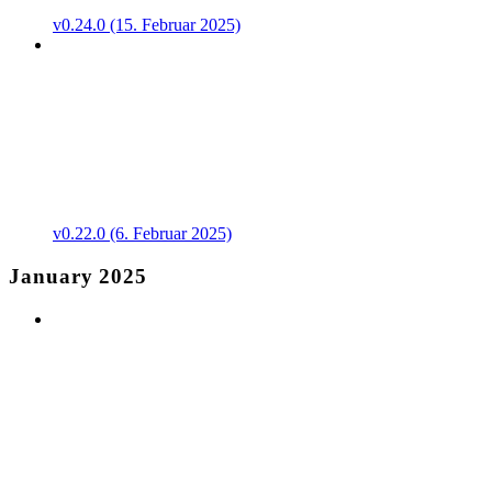
v0.24.0 (15. Februar 2025)
v0.22.0 (6. Februar 2025)
January 2025