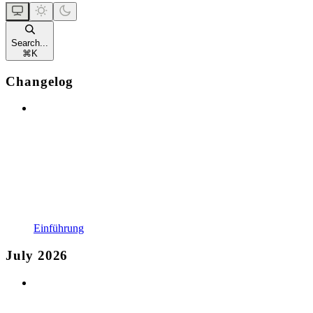
Search...
⌘
K
Changelog
Einführung
July 2026