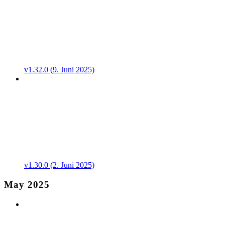
v1.32.0 (9. Juni 2025)
v1.30.0 (2. Juni 2025)
May 2025