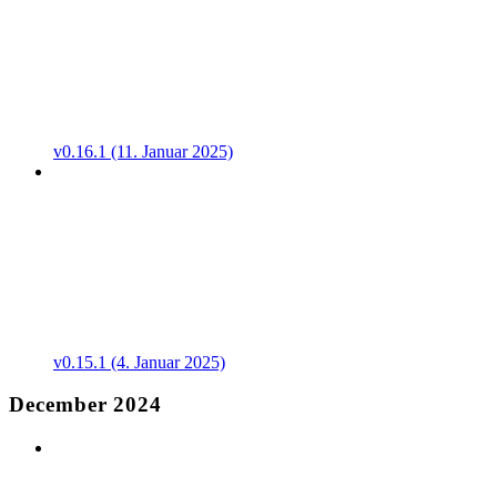
v0.16.1 (11. Januar 2025)
v0.15.1 (4. Januar 2025)
December 2024