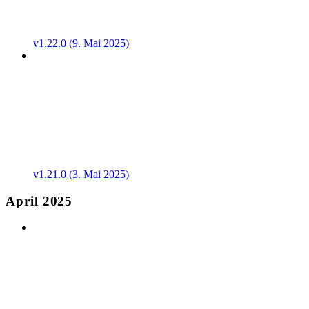
v1.22.0 (9. Mai 2025)
v1.21.0 (3. Mai 2025)
April 2025