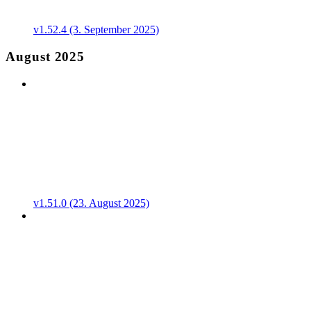
v1.52.4 (3. September 2025)
August 2025
v1.51.0 (23. August 2025)