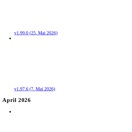
v1.99.0 (25. Mai 2026)
v1.97.6 (7. Mai 2026)
April 2026