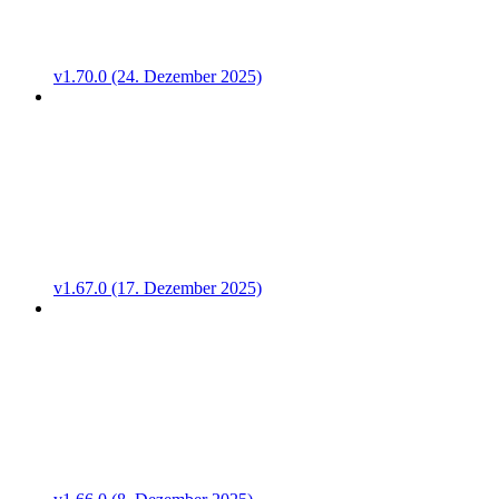
v1.70.0 (24. Dezember 2025)
v1.67.0 (17. Dezember 2025)