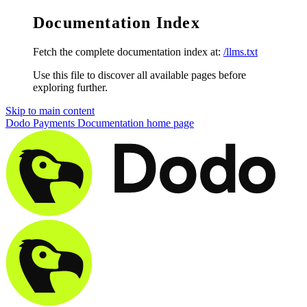
Documentation Index
Fetch the complete documentation index at:
/llms.txt
Use this file to discover all available pages before
exploring further.
Skip to main content
Dodo Payments Documentation
home page