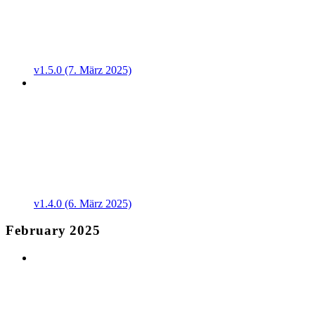
v1.5.0 (7. März 2025)
v1.4.0 (6. März 2025)
February 2025