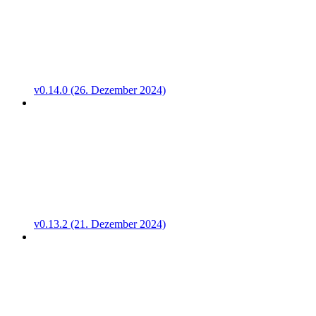
v0.14.0 (26. Dezember 2024)
v0.13.2 (21. Dezember 2024)