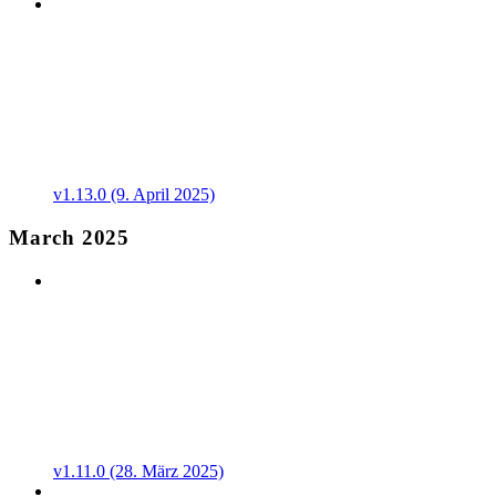
v1.13.0 (9. April 2025)
March 2025
v1.11.0 (28. März 2025)