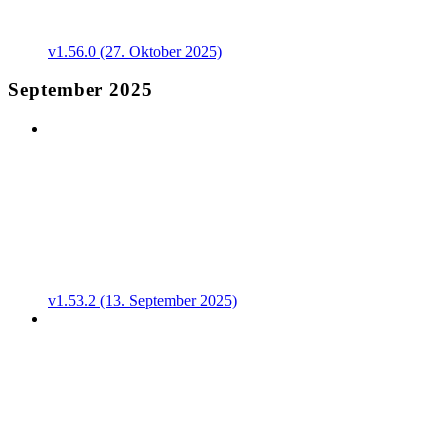
v1.56.0 (27. Oktober 2025)
September 2025
v1.53.2 (13. September 2025)