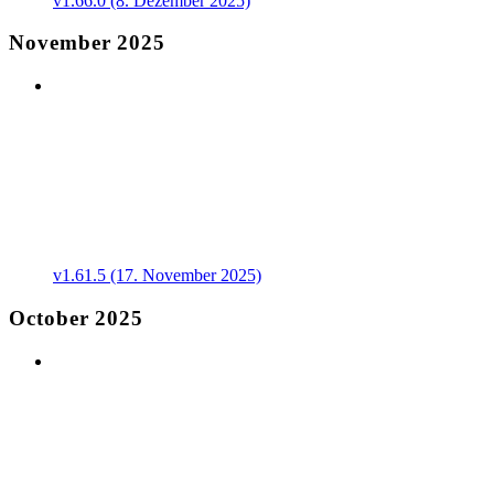
v1.66.0 (8. Dezember 2025)
November 2025
v1.61.5 (17. November 2025)
October 2025