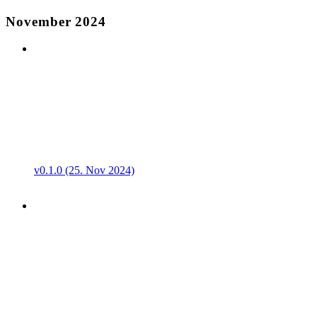
November 2024
v0.1.0 (25. Nov 2024)