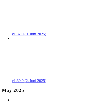
v1.32.0 (9. Juni 2025)
v1.30.0 (2. Juni 2025)
May 2025