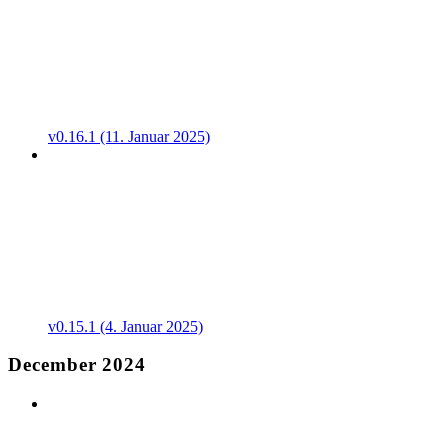
v0.16.1 (11. Januar 2025)
v0.15.1 (4. Januar 2025)
December 2024