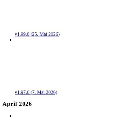
v1.99.0 (25. Mai 2026)
v1.97.6 (7. Mai 2026)
April 2026