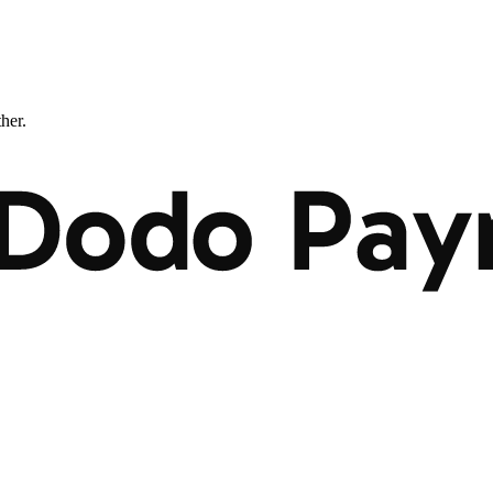
ther.