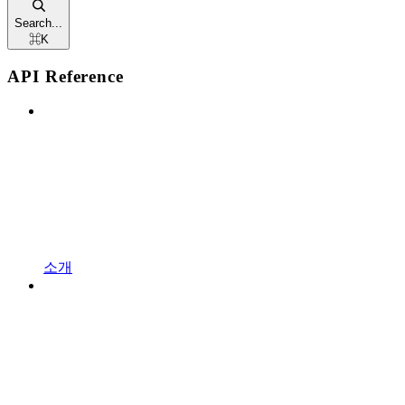
Search...
⌘
K
API Reference
소개